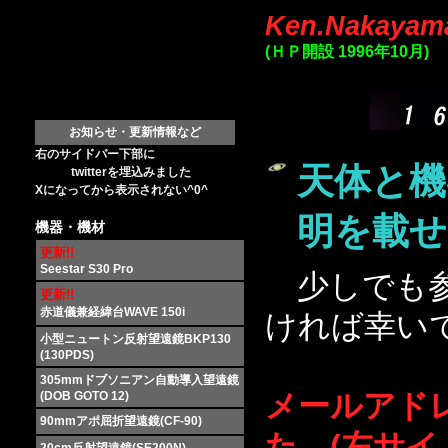
Ken.Nakayama
(ＨＰ開設 1996年10月)
お知らせ・更新情報など
右のサイドバー下部に
天体と機
twitterを埋込みました
Xになってから表示されない^0^
明を載せ
機器・機材
更新!!
Seestar S30 Pro
少しでも参
更新!!
赤道儀兼経緯台WAVE 150i
ければ幸い
小型ニュートン反射望遠鏡BKP130
(130PDS)
305mmドブソニアン自動導入望遠鏡
メールアド
(DOB GOTO 12)
90mmアポ屈折望遠鏡(CF-90)
た。(左サ