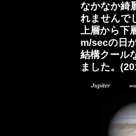
なかなか綺
れませんで
上層から下
m/secの
結構クール
ました。(2019