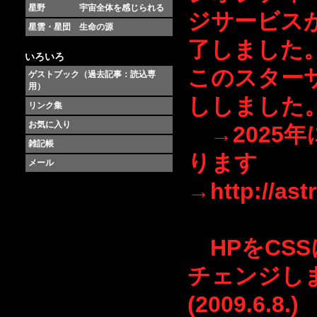
星野 宇宙全体を感じられる
ジサービスが
星雲・星団 生命の源
了しました
いろいろ
このスター
ゲストブック（過去記事：読込専
用）
ししました。(2
リンク集
お気に入り
→2025
雑記帳
ります
メール
→http://astr
HPをCS
チェンジし
(2009.6.8.)