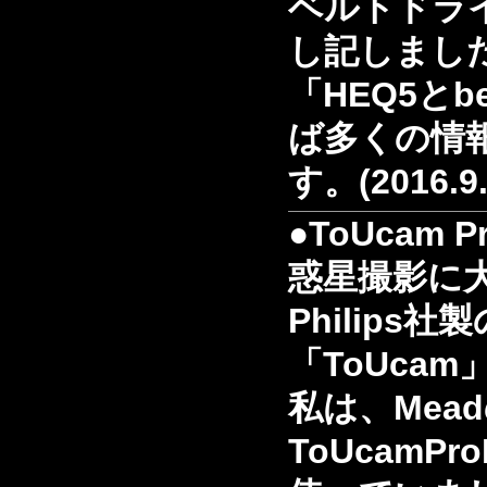
ベルトドラ
し記しまし
「HEQ5とb
ば多くの情
す。(2016.9.
●ToUcam Pro
惑星撮影に
Philips
「ToUcam
私は、Mead
ToUcamP