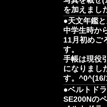
を加えました(
●天文年鑑
中学生時か
11月初めご
す。
手帳は現役
になりまし
す。^0^(16/
●ベルトド
SE200N