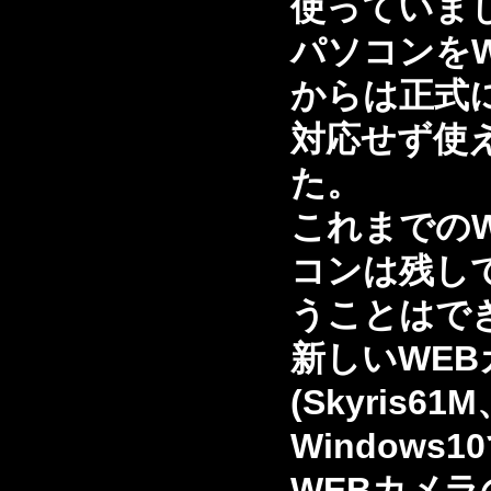
使っていま
パソコンをW
からは正式
対応せず使
た。
これまでのWi
コンは残し
うことはで
新しいWEB
(Skyris61
Windows
WEBカメ