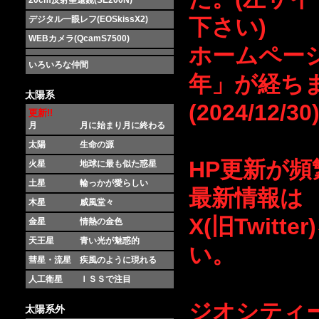
20cm反射望遠鏡(SE200N)
デジタル一眼レフ(EOSkissX2)
下さい)
WEBカメラ(QcamS7500)
ホームページ
いろいろな仲間
年」が経ち
太陽系
(2024/12/30
更新!!
月 月に始まり月に終わる
太陽 生命の源
HP更新が
火星 地球に最も似た惑星
土星 輪っかが愛らしい
最新情報は
木星 威風堂々
X(旧Twitt
金星 情熱の金色
天王星 青い光が魅惑的
い。
彗星・流星 疾風のように現れる
人工衛星 ＩＳＳで注目
ジオシティ
太陽系外